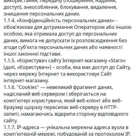
використання, передачу (поширення, надання,
доступ), знеособлення, блокування, видалення,
знищення персональних даних.
1.1.4. «Конфіденційність персональних даних» -
обов'язкова для дотримання Оператором або іншою
особою, яка отримала доступ до персональних
даних, вимога не допускати їх розповсюдження без
згоди суб'єкта персональних даних або наявності
іншої законної підстави.
1.1.5. «Користувач сайту Інтернет-магазину «Staro»
(далі, «Користувач») – особа, яка має доступ до Сайту,
через мережу Інтернет та використовує Сайт
інтернет-магазину.
1.1.6. "Cookies" — невеликий фрагмент даних,
надісланий веб-сервером і зберігається на
комп'ютері користувача, який веб-клієнт або веб-
браузер щоразу пересилає веб-серверу в HTTP-
запиті, намагаючись відкрити сторінку відповідного
сайту.
1.1.7. IP-адреса — унікальна мережна адреса вузла в
комп'ютерній мережі, побудованій за протоколом IP.